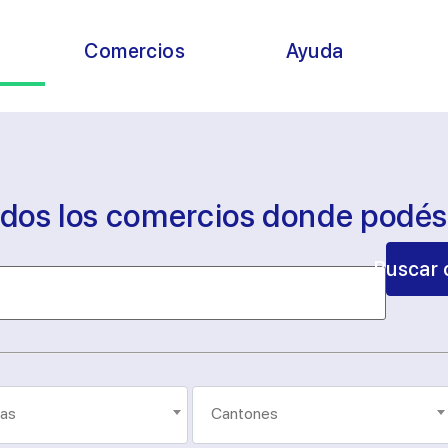
s
Comercios
Ayuda
odos los comercios donde podé
Buscar