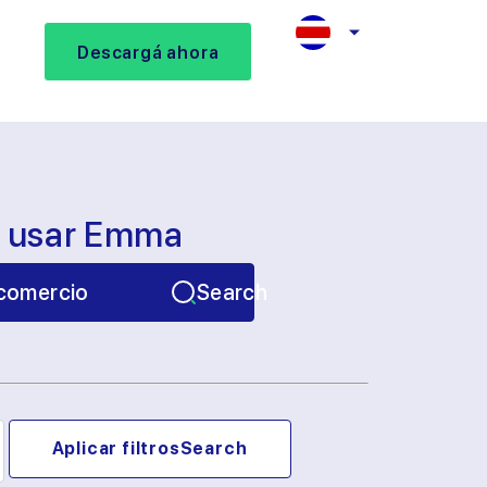
Descargá ahora
s usar Emma
comercio
Search
Aplicar filtros
Search