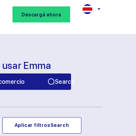
Descargá ahora
s usar Emma
comercio
Search
Aplicar filtros
Search