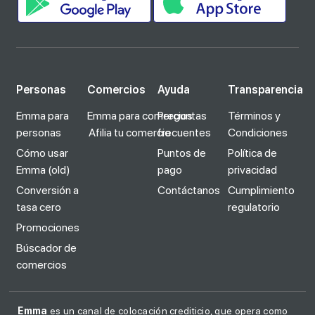
Personas
Comercios
Ayuda
Transparencia
Emma para
Emma para comercios
Preguntas
Términos y
personas
Afilia tu comercio
frecuentes
Condiciones
Cómo usar
Puntos de
Política de
Emma (old)
pago
privacidad
Conversión a
Contáctanos
Cumplimiento
tasa cero
regulatorio
Promociones
Búscador de
comercios
Emma
es un canal de colocación crediticio, que opera como