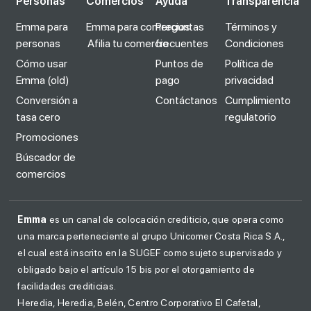
Personas
Comercios
Ayuda
Transparencia
Emma para
Emma para comercios
Preguntas
Términos y
personas
Afilia tu comercio
frecuentes
Condiciones
Cómo usar
Puntos de
Política de
Emma (old)
pago
privacidad
Conversión a
Contáctanos
Cumplimiento
tasa cero
regulatorio
Promociones
Búscador de
comercios
Emma
es un canal de colocación crediticio, que opera como
una marca perteneciente al grupo Unicomer Costa Rica S.A.,
el cual está inscrito en la SUGEF como sujeto supervisado y
obligado bajo el artículo 15 bis por el otorgamiento de
facilidades crediticias.
Heredia, Heredia, Belén, Centro Corporativo El Cafetal,