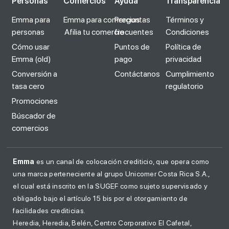
Personas
Comercios
Ayuda
Transparencia
Emma para
Emma para comercios
Preguntas
Términos y
personas
Afilia tu comercio
frecuentes
Condiciones
Cómo usar
Puntos de
Política de
Emma (old)
pago
privacidad
Conversión a
Contáctanos
Cumplimiento
tasa cero
regulatorio
Promociones
Búscador de
comercios
Emma
es un canal de colocación crediticio, que opera como
una marca perteneciente al grupo Unicomer Costa Rica S.A.,
el cual está inscrito en la SUGEF como sujeto supervisado y
obligado bajo el artículo 15 bis por el otorgamiento de
facilidades crediticias.
Heredia, Heredia, Belén, Centro Corporativo El Cafetal,