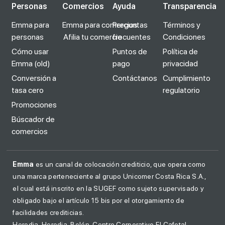
Personas
Comercios
Ayuda
Transparencia
Emma para
Emma para comercios
Preguntas
Términos y
personas
Afilia tu comercio
frecuentes
Condiciones
Cómo usar
Puntos de
Política de
Emma (old)
pago
privacidad
Conversión a
Contáctanos
Cumplimiento
tasa cero
regulatorio
Promociones
Búscador de
comercios
Emma
es un canal de colocación crediticio, que opera como
una marca perteneciente al grupo Unicomer Costa Rica S.A.,
el cual está inscrito en la SUGEF como sujeto supervisado y
obligado bajo el artículo 15 bis por el otorgamiento de
facilidades crediticias.
Heredia, Heredia, Belén, Centro Corporativo El Cafetal,