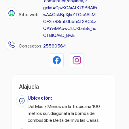
.com/cotice/en/linea/?
gclid=CjwKCAiAtK79BRAIEi
Sitio web:
wA4OskBpXjlxZTOsASLM
OF2ixRSmL0bbfi4fXBC4z
QAYwMAowClLUKbn58_ho
CTBIQAvD_BwE
Contactos:
25560564
Alajuela
Ubicación:
Del Mas x Menos de la Tropicana 100
metros sur, diagonal a la bomba de
combustible Delta del Invu las Cañas.