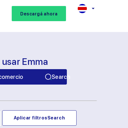
Descargá ahora
s usar Emma
comercio
Search
Aplicar filtros
Search