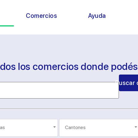
s
Comercios
Ayuda
odos los comercios donde podé
Buscar