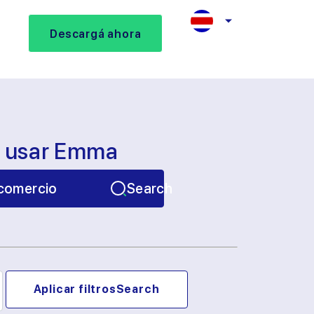
Descargá ahora
s usar Emma
comercio
Search
Aplicar filtros
Search