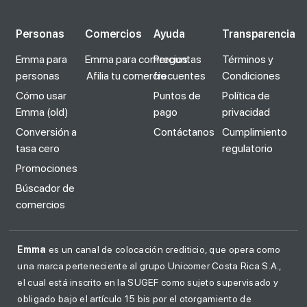
Personas
Comercios
Ayuda
Transparencia
Emma para
Emma para comercios
Preguntas
Términos y
personas
Afilia tu comercio
frecuentes
Condiciones
Cómo usar
Puntos de
Política de
Emma (old)
pago
privacidad
Conversión a
Contáctanos
Cumplimiento
tasa cero
regulatorio
Promociones
Búscador de
comercios
Emma
es un canal de colocación crediticio, que opera como
una marca perteneciente al grupo Unicomer Costa Rica S.A.,
el cual está inscrito en la SUGEF como sujeto supervisado y
obligado bajo el artículo 15 bis por el otorgamiento de