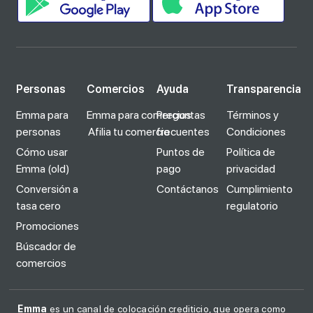
Personas
Comercios
Ayuda
Transparencia
Emma para
Emma para comercios
Preguntas
Términos y
personas
Afilia tu comercio
frecuentes
Condiciones
Cómo usar
Puntos de
Política de
Emma (old)
pago
privacidad
Conversión a
Contáctanos
Cumplimiento
tasa cero
regulatorio
Promociones
Búscador de
comercios
Emma
es un canal de colocación crediticio, que opera como