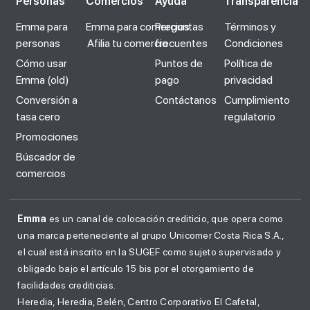
Personas
Comercios
Ayuda
Transparencia
Emma para
Emma para comercios
Preguntas
Términos y
personas
Afilia tu comercio
frecuentes
Condiciones
Cómo usar
Puntos de
Política de
Emma (old)
pago
privacidad
Conversión a
Contáctanos
Cumplimiento
tasa cero
regulatorio
Promociones
Búscador de
comercios
Emma
es un canal de colocación crediticio, que opera como
una marca perteneciente al grupo Unicomer Costa Rica S.A.,
el cual está inscrito en la SUGEF como sujeto supervisado y
obligado bajo el artículo 15 bis por el otorgamiento de
facilidades crediticias.
Heredia, Heredia, Belén, Centro Corporativo El Cafetal,