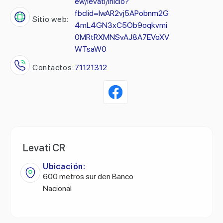
ew/levati/inicio?
fbclid=IwAR2vj5APobnm2G
Sitio web:
4mL4GN3xC5Ob9oqkvmi
0MRtRXMNSvAJ8A7EVoXV
WTsaW0
Contactos:
71121312
Levati CR
Ubicación:
600 metros sur den Banco
Nacional