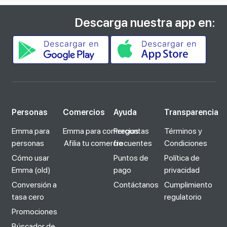
Descarga nuestra app en:
Personas
Comercios
Ayuda
Transparencia
Emma para
Emma para comercios
Preguntas
Términos y
personas
Afilia tu comercio
frecuentes
Condiciones
Cómo usar
Puntos de
Política de
Emma (old)
pago
privacidad
Conversión a
Contáctanos
Cumplimiento
tasa cero
regulatorio
Promociones
Búscador de