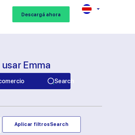
Descargá ahora
s usar Emma
comercio
Search
Aplicar filtros
Search