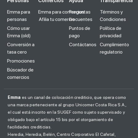
Personas
Comercios
Ayuda
Transparencia
Emma para
Emma para comercios
Preguntas
Términos y
personas
Afilia tu comercio
frecuentes
Condiciones
Cómo usar
Puntos de
Política de
Emma (old)
pago
privacidad
Conversión a
Contáctanos
Cumplimiento
tasa cero
regulatorio
Promociones
Búscador de
comercios
Emma
es un canal de colocación crediticio, que opera como
una marca perteneciente al grupo Unicomer Costa Rica S.A.,
el cual está inscrito en la SUGEF como sujeto supervisado y
obligado bajo el artículo 15 bis por el otorgamiento de
facilidades crediticias.
Heredia, Heredia, Belén, Centro Corporativo El Cafetal,