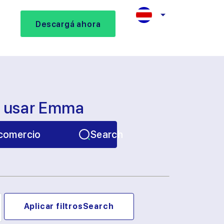
Descargá ahora
s usar Emma
comercio
Search
Aplicar filtros
Search