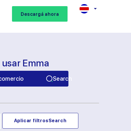
Descargá ahora
s usar Emma
comercio
Search
Aplicar filtros
Search