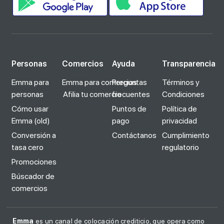
Personas
Comercios
Ayuda
Transparencia
Emma para
Emma para comercios
Preguntas
Términos y
personas
Afilia tu comercio
frecuentes
Condiciones
Cómo usar
Puntos de
Política de
Emma (old)
pago
privacidad
Conversión a
Contáctanos
Cumplimiento
tasa cero
regulatorio
Promociones
Búscador de
comercios
Emma
es un canal de colocación crediticio, que opera como