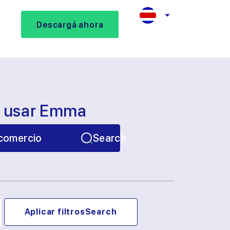
Descargá ahora
s usar Emma
comercio
Search
Aplicar filtros
Search