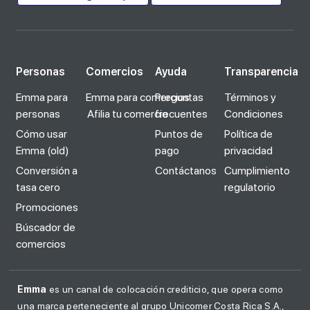
Personas
Comercios
Ayuda
Transparencia
Emma para
Emma para comercios
Preguntas
Términos y
personas
Afilia tu comercio
frecuentes
Condiciones
Cómo usar
Puntos de
Política de
Emma (old)
pago
privacidad
Conversión a
Contáctanos
Cumplimiento
tasa cero
regulatorio
Promociones
Búscador de
comercios
Emma
es un canal de colocación crediticio, que opera como
una marca perteneciente al grupo Unicomer Costa Rica S.A.,