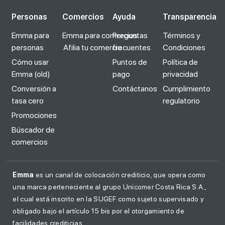
Personas
Comercios
Ayuda
Transparencia
Emma para
Emma para comercios
Preguntas
Términos y
personas
Afilia tu comercio
frecuentes
Condiciones
Cómo usar
Puntos de
Política de
Emma (old)
pago
privacidad
Conversión a
Contáctanos
Cumplimiento
tasa cero
regulatorio
Promociones
Búscador de
comercios
Emma
es un canal de colocación crediticio, que opera como
una marca perteneciente al grupo Unicomer Costa Rica S.A.,
el cual está inscrito en la SUGEF como sujeto supervisado y
obligado bajo el artículo 15 bis por el otorgamiento de
facilidades crediticias.