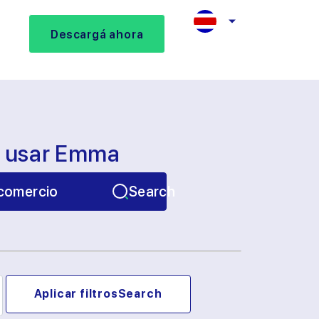
Descargá ahora
s usar Emma
comercio
Search
Aplicar filtros
Search