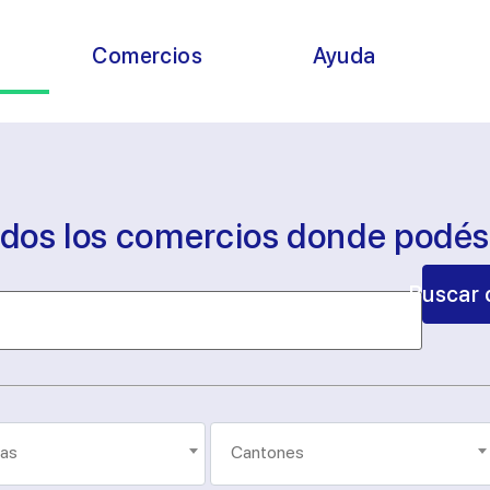
s
Comercios
Ayuda
odos los comercios donde podé
Buscar