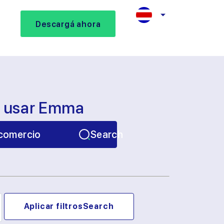
Descargá ahora
s usar Emma
comercio
Search
Aplicar filtros
Search