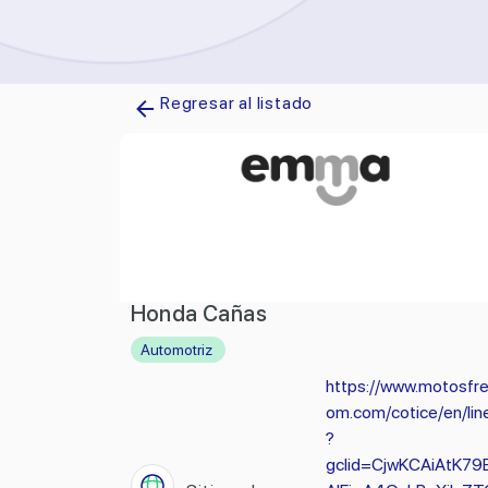
Regresar al listado
Honda Cañas
Automotriz
https://www.motosfr
om.com/cotice/en/lin
?
gclid=CjwKCAiAtK79