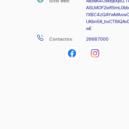
Sitio web:
AIEiwA4OskBpXjlxZT
ASLMOF2ixRSmL0bb
fXBC4zQAYwMAowC
UKbn58_hoCTBIQAv
wE
Contactos:
26687000