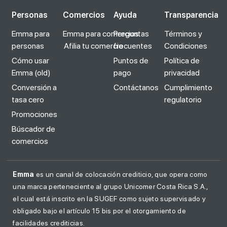
Personas
Comercios
Ayuda
Transparencia
Emma para
Emma para comercios
Preguntas
Términos y
personas
Afilia tu comercio
frecuentes
Condiciones
Cómo usar
Puntos de
Política de
Emma (old)
pago
privacidad
Conversión a
Contáctanos
Cumplimiento
tasa cero
regulatorio
Promociones
Búscador de
comercios
Emma
es un canal de colocación crediticio, que opera como
una marca perteneciente al grupo Unicomer Costa Rica S.A.,
el cual está inscrito en la SUGEF como sujeto supervisado y
obligado bajo el artículo 15 bis por el otorgamiento de
facilidades crediticias.