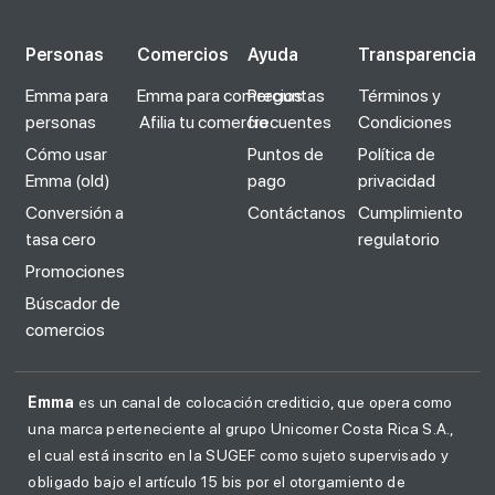
Personas
Comercios
Ayuda
Transparencia
Emma para
Emma para comercios
Preguntas
Términos y
personas
Afilia tu comercio
frecuentes
Condiciones
Cómo usar
Puntos de
Política de
Emma (old)
pago
privacidad
Conversión a
Contáctanos
Cumplimiento
tasa cero
regulatorio
Promociones
Búscador de
comercios
Emma
es un canal de colocación crediticio, que opera como
una marca perteneciente al grupo Unicomer Costa Rica S.A.,
el cual está inscrito en la SUGEF como sujeto supervisado y
obligado bajo el artículo 15 bis por el otorgamiento de