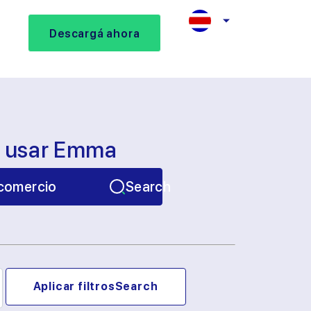
Descargá ahora
s usar Emma
comercio
Search
Aplicar filtros
Search