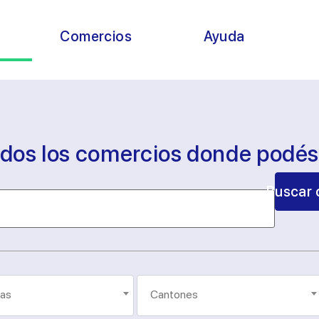
s
Comercios
Ayuda
odos los comercios donde podé
Buscar