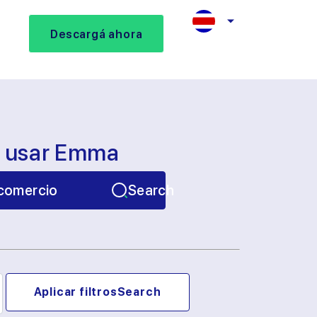
Descargá ahora
s usar Emma
comercio
Search
Aplicar filtros
Search