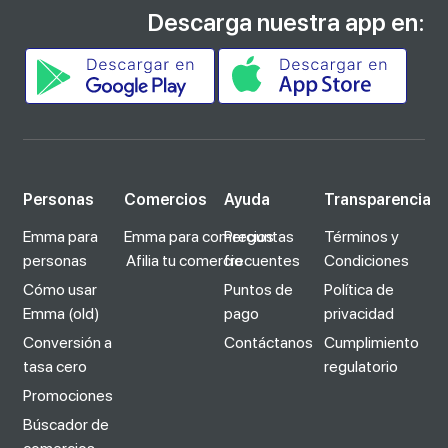
Descarga nuestra app en:
Personas
Comercios
Ayuda
Transparencia
Emma para
Emma para comercios
Preguntas
Términos y
personas
Afilia tu comercio
frecuentes
Condiciones
Cómo usar
Puntos de
Política de
Emma (old)
pago
privacidad
Conversión a
Contáctanos
Cumplimiento
tasa cero
regulatorio
Promociones
Búscador de