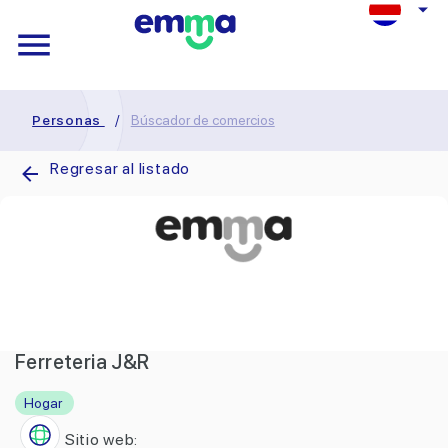
Personas
/
Búscador de comercios
Regresar al listado
Ferreteria J&R
Hogar
Sitio web: