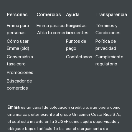
Personas
Comercios
Ayuda
Transparencia
Emma para
Emma para comercios
Preguntas
Términos y
personas
Afilia tu comercio
frecuentes
Condiciones
Cómo usar
Puntos de
Política de
Emma (old)
pago
privacidad
Conversión a
Contáctanos
Cumplimiento
tasa cero
regulatorio
Promociones
Búscador de
comercios
Emma
es un canal de colocación crediticio, que opera como
una marca perteneciente al grupo Unicomer Costa Rica S.A.,
el cual está inscrito en la SUGEF como sujeto supervisado y
obligado bajo el artículo 15 bis por el otorgamiento de