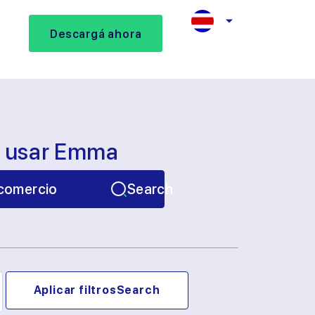
Descargá ahora
s usar Emma
comercio
Search
Aplicar filtros
Search