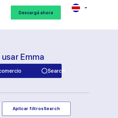
Descargá ahora
s usar Emma
comercio
Search
Aplicar filtros
Search