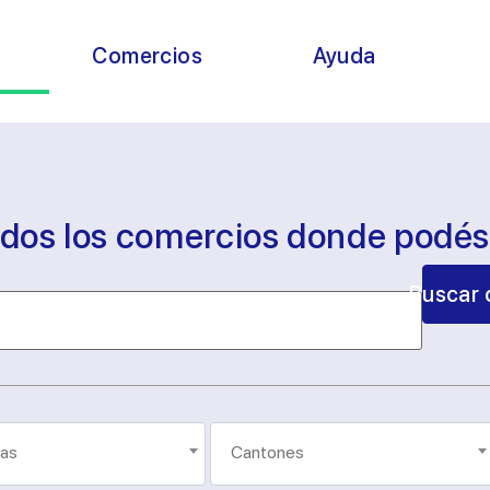
s
Comercios
Ayuda
odos los comercios donde podé
Buscar