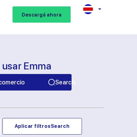
Descargá ahora
s usar Emma
comercio
Search
Aplicar filtros
Search