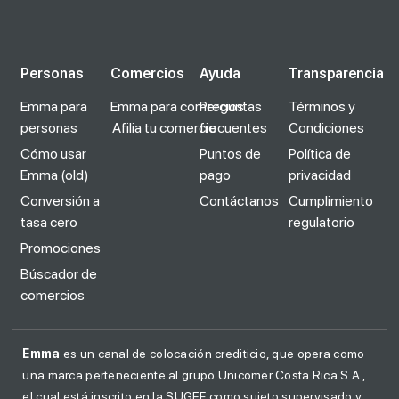
Personas
Comercios
Ayuda
Transparencia
Emma para
Emma para comercios
Preguntas
Términos y
personas
Afilia tu comercio
frecuentes
Condiciones
Cómo usar
Puntos de
Política de
Emma (old)
pago
privacidad
Conversión a
Contáctanos
Cumplimiento
tasa cero
regulatorio
Promociones
Búscador de
comercios
Emma
es un canal de colocación crediticio, que opera como
una marca perteneciente al grupo Unicomer Costa Rica S.A.,
el cual está inscrito en la SUGEF como sujeto supervisado y