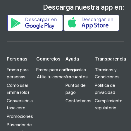
Descarga nuestra app en:
Personas
Comercios
Ayuda
Transparencia
Emma para
Emma para comercios
Preguntas
Términos y
personas
Afilia tu comercio
frecuentes
Condiciones
Cómo usar
Puntos de
Política de
Emma (old)
pago
privacidad
Conversión a
Contáctanos
Cumplimiento
tasa cero
regulatorio
Promociones
Búscador de