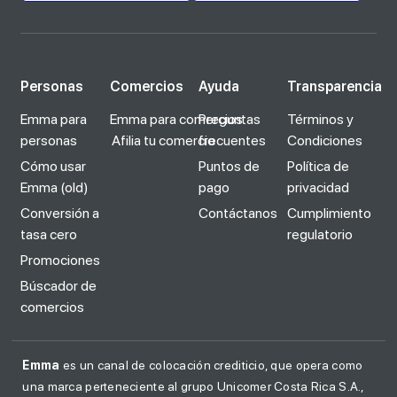
Personas
Comercios
Ayuda
Transparencia
Emma para
Emma para comercios
Preguntas
Términos y
personas
Afilia tu comercio
frecuentes
Condiciones
Cómo usar
Puntos de
Política de
Emma (old)
pago
privacidad
Conversión a
Contáctanos
Cumplimiento
tasa cero
regulatorio
Promociones
Búscador de
comercios
Emma
es un canal de colocación crediticio, que opera como
una marca perteneciente al grupo Unicomer Costa Rica S.A.,