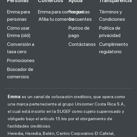
Personas
Comercios
Ayuda
Transparencia
Emma para
Emma para comercios
Preguntas
Términos y
personas
Afilia tu comercio
frecuentes
Condiciones
Cómo usar
Puntos de
Política de
Emma (old)
pago
privacidad
Conversión a
Contáctanos
Cumplimiento
tasa cero
regulatorio
Promociones
Búscador de
comercios
Emma
es un canal de colocación crediticio, que opera como
una marca perteneciente al grupo Unicomer Costa Rica S.A.,
el cual está inscrito en la SUGEF como sujeto supervisado y
obligado bajo el artículo 15 bis por el otorgamiento de
facilidades crediticias.
Heredia, Heredia, Belén, Centro Corporativo El Cafetal,