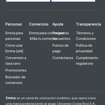
Personas
Comercios
Ayuda
Transparencia
Emma para
Emma para comercios
Preguntas
Términos y
personas
Afilia tu comercio
frecuentes
Condiciones
Cómo usar
Puntos de
Política de
Emma (old)
pago
privacidad
Conversión a
Contáctanos
Cumplimiento
tasa cero
regulatorio
Promociones
Búscador de
comercios
Emma
es un canal de colocación crediticio, que opera como
una marca perteneciente al grupo Unicomer Costa Rica S.A.,