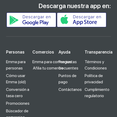
Descarga nuestra app en:
Personas
Comercios
Ayuda
Transparencia
Emma para
Emma para comercios
Preguntas
Términos y
personas
Afilia tu comercio
frecuentes
Condiciones
Cómo usar
Puntos de
Política de
Emma (old)
pago
privacidad
Conversión a
Contáctanos
Cumplimiento
tasa cero
regulatorio
Promociones
Búscador de