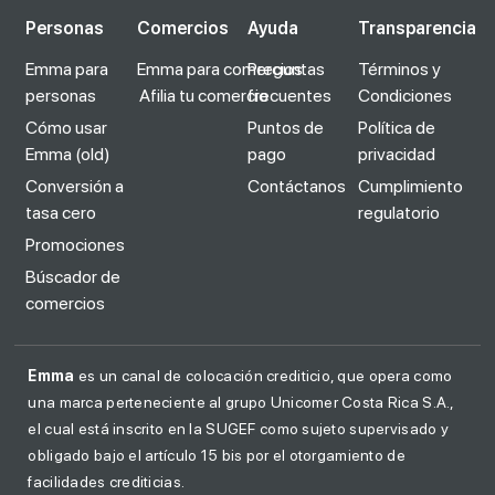
Personas
Comercios
Ayuda
Transparencia
Emma para
Emma para comercios
Preguntas
Términos y
personas
Afilia tu comercio
frecuentes
Condiciones
Cómo usar
Puntos de
Política de
Emma (old)
pago
privacidad
Conversión a
Contáctanos
Cumplimiento
tasa cero
regulatorio
Promociones
Búscador de
comercios
Emma
es un canal de colocación crediticio, que opera como
una marca perteneciente al grupo Unicomer Costa Rica S.A.,
el cual está inscrito en la SUGEF como sujeto supervisado y
obligado bajo el artículo 15 bis por el otorgamiento de
facilidades crediticias.