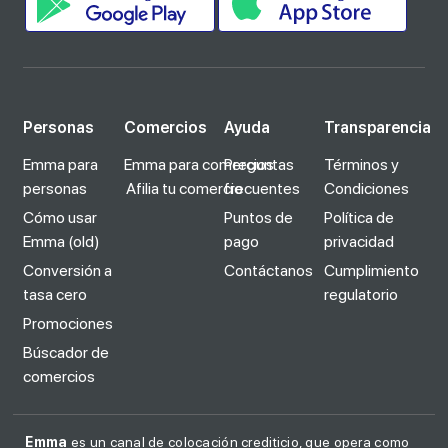
Personas
Comercios
Ayuda
Transparencia
Emma para
Emma para comercios
Preguntas
Términos y
personas
Afilia tu comercio
frecuentes
Condiciones
Cómo usar
Puntos de
Política de
Emma (old)
pago
privacidad
Conversión a
Contáctanos
Cumplimiento
tasa cero
regulatorio
Promociones
Búscador de
comercios
Emma
es un canal de colocación crediticio, que opera como