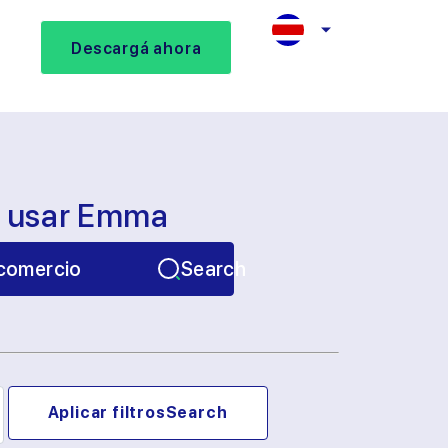
Descargá ahora
s usar Emma
comercio
Search
Aplicar filtros
Search