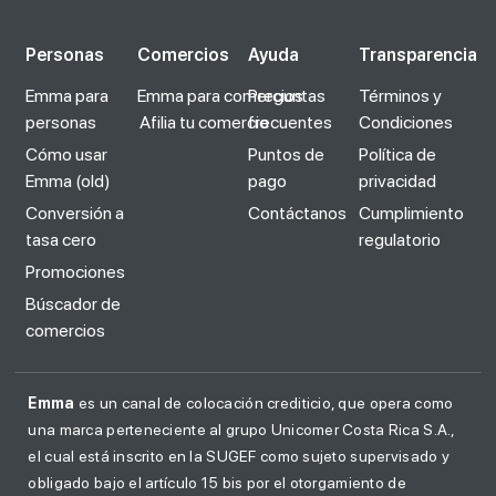
Personas
Comercios
Ayuda
Transparencia
Emma para
Emma para comercios
Preguntas
Términos y
personas
Afilia tu comercio
frecuentes
Condiciones
Cómo usar
Puntos de
Política de
Emma (old)
pago
privacidad
Conversión a
Contáctanos
Cumplimiento
tasa cero
regulatorio
Promociones
Búscador de
comercios
Emma
es un canal de colocación crediticio, que opera como
una marca perteneciente al grupo Unicomer Costa Rica S.A.,
el cual está inscrito en la SUGEF como sujeto supervisado y
obligado bajo el artículo 15 bis por el otorgamiento de