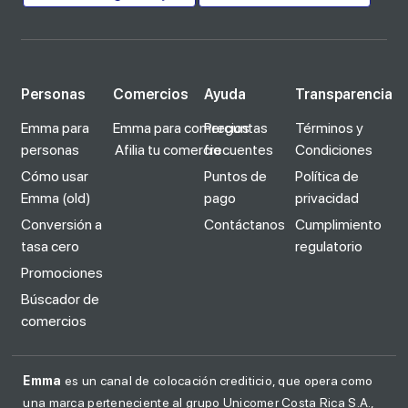
Personas
Comercios
Ayuda
Transparencia
Emma para
Emma para comercios
Preguntas
Términos y
personas
Afilia tu comercio
frecuentes
Condiciones
Cómo usar
Puntos de
Política de
Emma (old)
pago
privacidad
Conversión a
Contáctanos
Cumplimiento
tasa cero
regulatorio
Promociones
Búscador de
comercios
Emma
es un canal de colocación crediticio, que opera como
una marca perteneciente al grupo Unicomer Costa Rica S.A.,