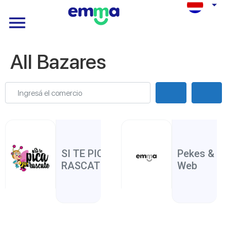
All Bazares
Ingresá el comercio
Search
Adva
Zapote
San
Bazares
,
José
SI TE PICA,
Pekes & L
RASCATE
Web