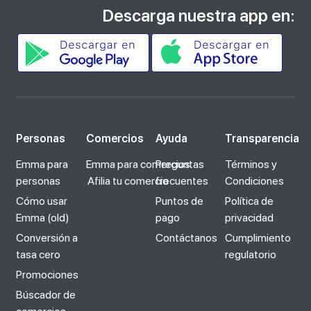
Descarga nuestra app en:
Personas
Comercios
Ayuda
Transparencia
Emma para
Emma para comercios
Preguntas
Términos y
personas
Afilia tu comercio
frecuentes
Condiciones
Cómo usar
Puntos de
Política de
Emma (old)
pago
privacidad
Conversión a
Contáctanos
Cumplimiento
tasa cero
regulatorio
Promociones
Búscador de