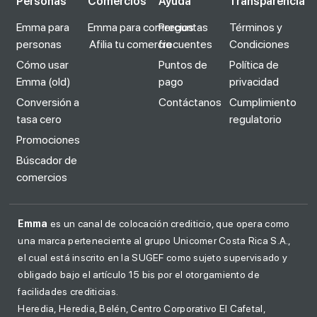
Personas
Comercios
Ayuda
Transparencia
Emma para
Emma para comercios
Preguntas
Términos y
personas
Afilia tu comercio
frecuentes
Condiciones
Cómo usar
Puntos de
Política de
Emma (old)
pago
privacidad
Conversión a
Contáctanos
Cumplimiento
tasa cero
regulatorio
Promociones
Búscador de
comercios
Emma
es un canal de colocación crediticio, que opera como
una marca perteneciente al grupo Unicomer Costa Rica S.A.,
el cual está inscrito en la SUGEF como sujeto supervisado y
obligado bajo el artículo 15 bis por el otorgamiento de
facilidades crediticias.
Heredia, Heredia, Belén, Centro Corporativo El Cafetal,