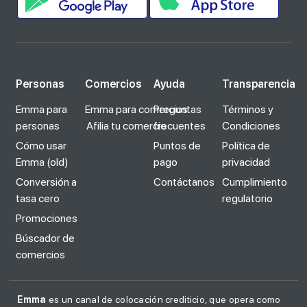
Personas
Comercios
Ayuda
Transparencia
Emma para
Emma para comercios
Preguntas
Términos y
personas
Afilia tu comercio
frecuentes
Condiciones
Cómo usar
Puntos de
Política de
Emma (old)
pago
privacidad
Conversión a
Contáctanos
Cumplimiento
tasa cero
regulatorio
Promociones
Búscador de
comercios
Emma
es un canal de colocación crediticio, que opera como