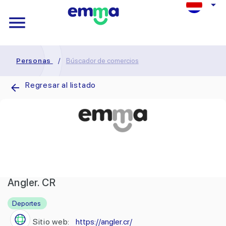
Personas
/
Búscador de comercios
Regresar al listado
Angler. CR
Deportes
Sitio web:
https://angler.cr/