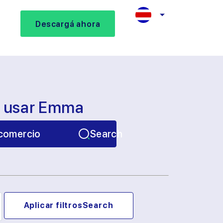
Descargá ahora
s usar Emma
comercio
Search
Aplicar filtros
Search