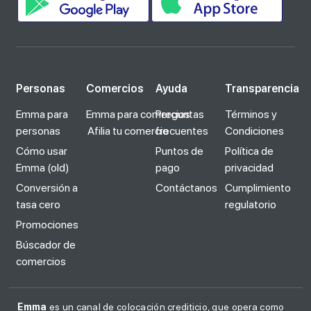
Personas
Comercios
Ayuda
Transparencia
Emma para
Emma para comercios
Preguntas
Términos y
personas
Afilia tu comercio
frecuentes
Condiciones
Cómo usar
Puntos de
Política de
Emma (old)
pago
privacidad
Conversión a
Contáctanos
Cumplimiento
tasa cero
regulatorio
Promociones
Búscador de
comercios
Emma
es un canal de colocación crediticio, que opera como